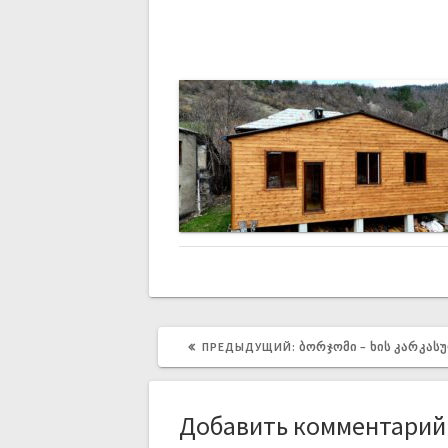
ПРЕДЫДУЩИЙ:
ᲑᲝᲠᲯᲝᲛᲘ – ᲮᲘᲡ ᲙᲐᲠᲙᲐᲡ
Добавить комментарий