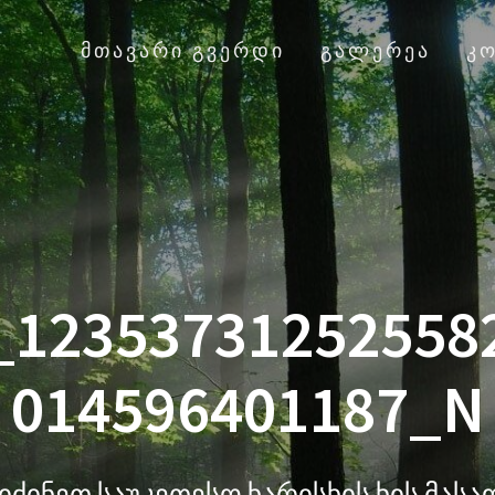
ᲛᲗᲐᲕᲐᲠᲘ ᲒᲕᲔᲠᲓᲘ
ᲒᲐᲚᲔᲠᲔᲐ
Კ
_12353731252558
014596401187_N
იძინეთ საუკეთესო ხარისხის ხის მას