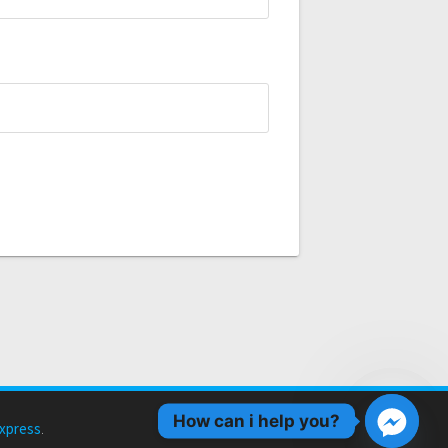
How can i help you?
xpress
.