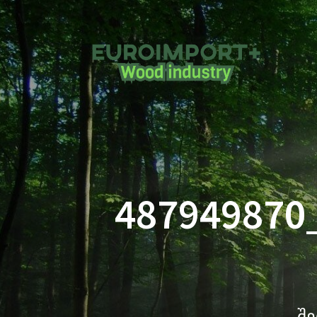
487949870
შე