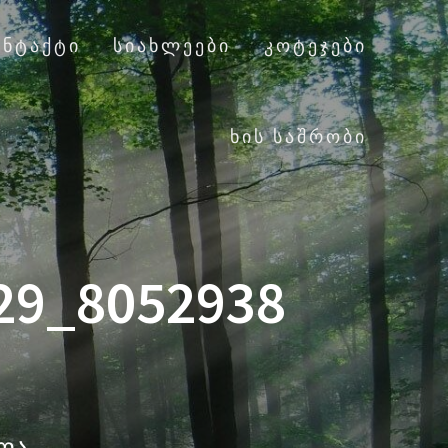
ᲝᲜᲢᲐᲥᲢᲘ
ᲡᲘᲐᲮᲚᲔᲔᲑᲘ
ᲙᲝᲢᲔᲯᲔᲑᲘ
ᲮᲘᲡ ᲡᲐᲨᲠᲝᲑᲘ
29_8052938
ალა