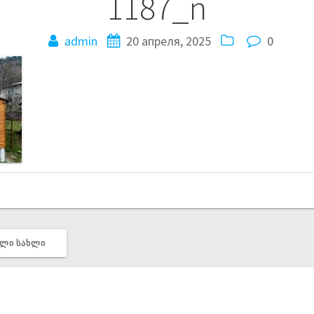
1187_n
admin
20 апреля, 2025
0
ᲣᲚᲘ ᲡᲐᲮᲚᲘ