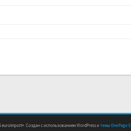
 euroimport+. Создан с использованием WordPress и
темы OnePage E