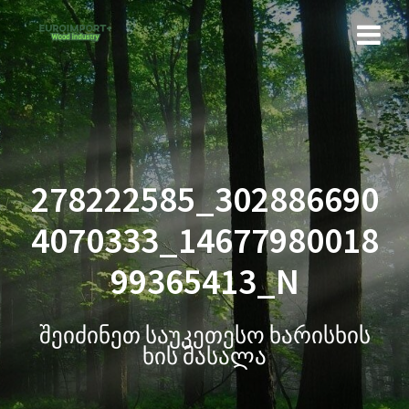
278222585_302886690
4070333_14677980018
99365413_N
შეიძინეთ საუკეთესო ხარისხის
ხის მასალა