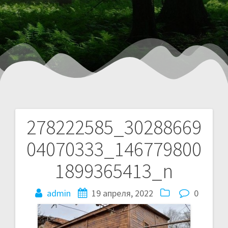
278222585_30288669
04070333_146779800
1899365413_n
admin
19 апреля, 2022
0