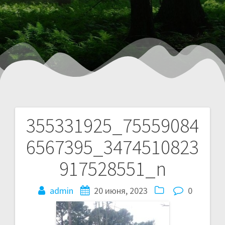
355331925_75559084
6567395_3474510823
917528551_n
admin
20 июня, 2023
0