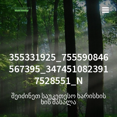
355331925_755590846
567395_347451082391
7528551_N
შეიძინეთ საუკეთესო ხარისხის
ხის მასალა