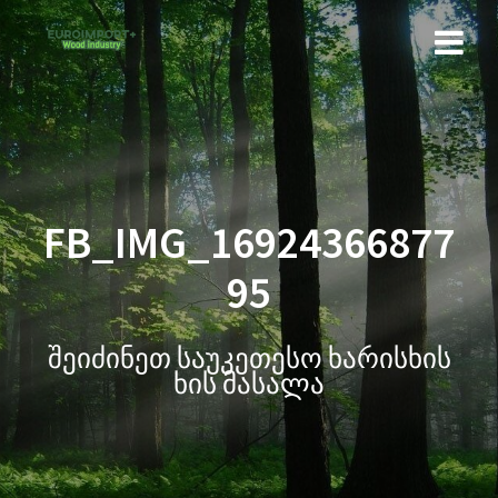
FB_IMG_16924366877
95
შეიძინეთ საუკეთესო ხარისხის
ხის მასალა