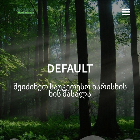
DEFAULT
შეიძინეთ საუკეთესო ხარისხის
ხის მასალა