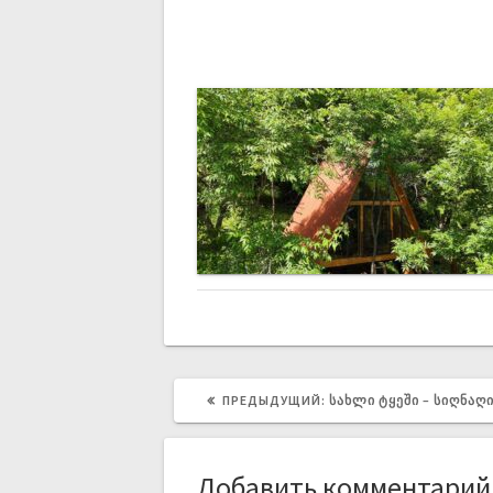
ПРЕДЫДУЩИЙ:
ᲡᲐᲮᲚᲘ ᲢᲧᲔᲨᲘ – ᲡᲘᲦᲜᲐᲦ
Добавить комментарий