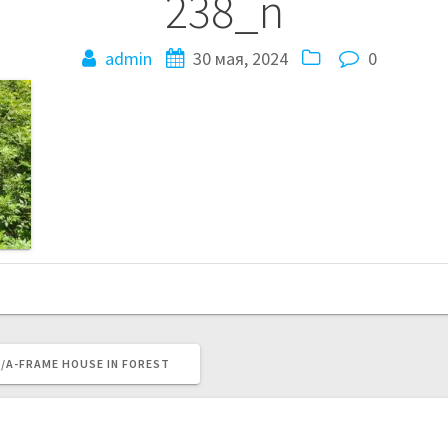
238_n
admin
30 мая, 2024
0
Ი/A-FRAME HOUSE IN FOREST