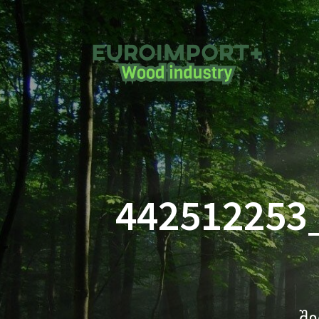
442512253
შე