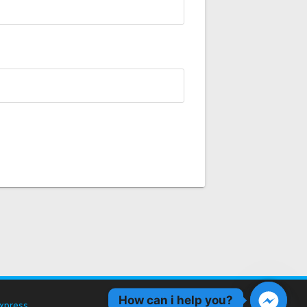
How can i help you?
xpress
.