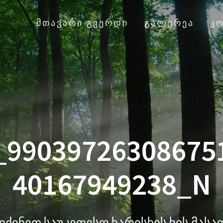
ᲛᲗᲐᲕᲐᲠᲘ ᲒᲕᲔᲠᲓᲘ
ᲒᲐᲚᲔᲠᲔᲐ
Კ
_99039726308675
40167949238_N
იძინეთ საუკეთესო ხარისხის ხის მას