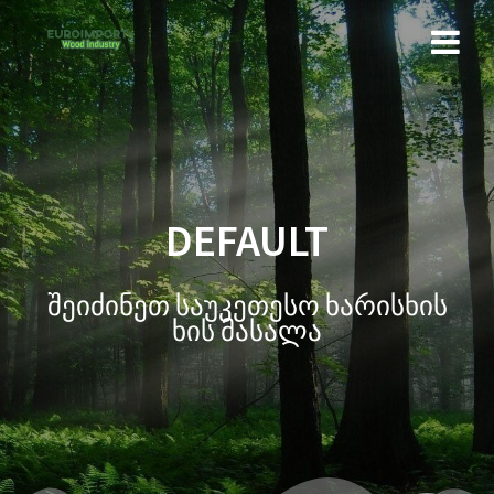
DEFAULT
შეიძინეთ საუკეთესო ხარისხის
ხის მასალა