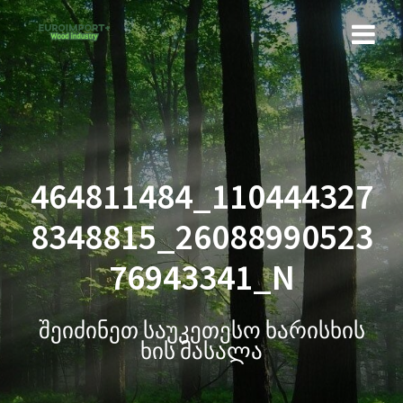
464811484_110444327
8348815_26088990523
76943341_N
შეიძინეთ საუკეთესო ხარისხის
ხის მასალა