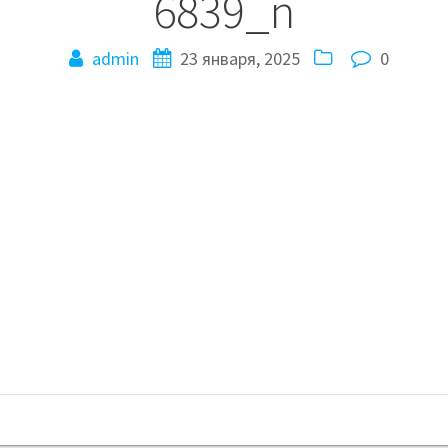
6839_n
admin
23 января, 2025
0