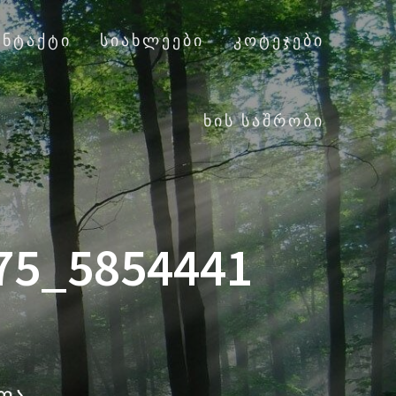
ᲝᲜᲢᲐᲥᲢᲘ
ᲡᲘᲐᲮᲚᲔᲔᲑᲘ
ᲙᲝᲢᲔᲯᲔᲑᲘ
ᲮᲘᲡ ᲡᲐᲨᲠᲝᲑᲘ
75_5854441
ალა