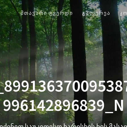
ᲛᲗᲐᲕᲐᲠᲘ ᲒᲕᲔᲠᲓᲘ
ᲒᲐᲚᲔᲠᲔᲐ
Კ
_89913637009538
996142896839_N
იძინეთ საუკეთესო ხარისხის ხის მას