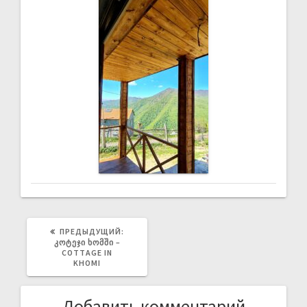
ПРЕДЫДУЩИЙ:
ᲙᲝᲢᲔᲯᲘ ᲮᲝᲛᲨᲘ –
COTTAGE IN
KHOMI
Добавить комментарий