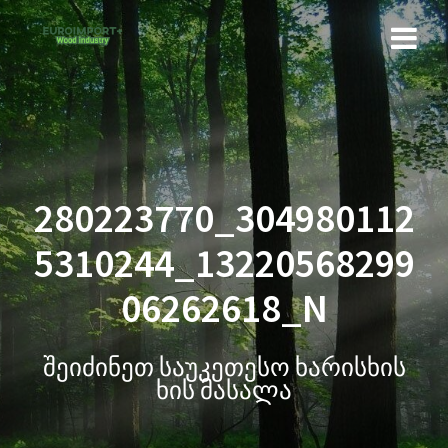
280223770_304980112
5310244_13220568299
06262618_N
შეიძინეთ საუკეთესო ხარისხის
ხის მასალა