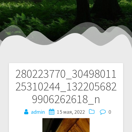
280223770_30498011
25310244_132205682
9906262618_n
admin
15 мая, 2022
0