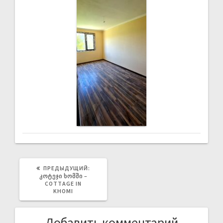
ПРЕДЫДУЩИЙ:
ᲙᲝᲢᲔᲯᲘ ᲮᲝᲛᲨᲘ –
COTTAGE IN
KHOMI
Добавить комментарий