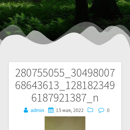
280755055_30498007
68643613_128182349
6187921387_n
admin
15 мая, 2022
0