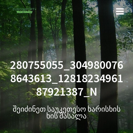
280755055_304980076
8643613_12818234961
87921387_N
შეიძინეთ საუკეთესო ხარისხის
ხის მასალა