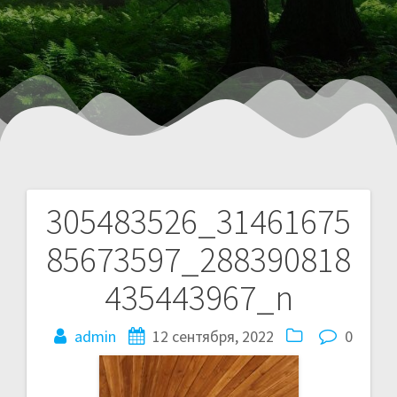
305483526_31461675
85673597_288390818
435443967_n
admin
12 сентября, 2022
0