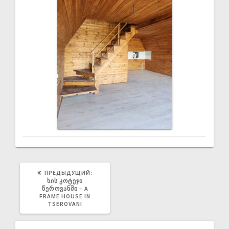
ПРЕДЫДУЩИЙ:
ᲮᲘᲡ ᲙᲝᲢᲔᲯᲘ
ᲬᲔᲠᲝᲕᲐᲜᲨᲘ – A
FRAME HOUSE IN
TSEROVANI