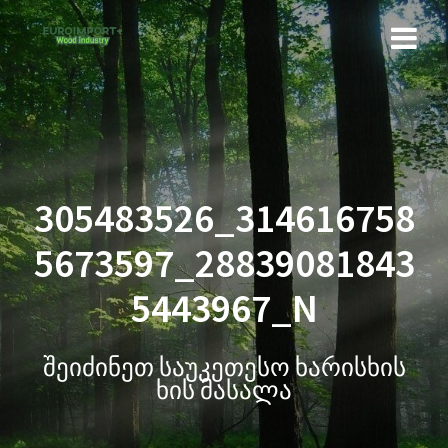
305483526_314616758
5673597_28839081843
5443967_N
შეიძინეთ საუკეთესო ხარისხის
ხის მასალა