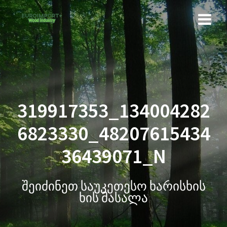
319917353_134004282
6823330_48207615434
36439071_N
შეიძინეთ საუკეთესო ხარისხის
ხის მასალა