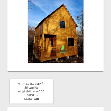
ПРЕДЫДУЩИЙ:
ᲞᲠᲝᲔᲥᲢᲘ
ᲐᲮᲐᲢᲐᲜᲨᲘ – WOOD
HOUSE IN
AKHATANI