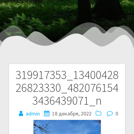
319917353_13400428
26823330_482076154
3436439071_n
admin
18 декабря, 2022
0