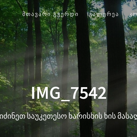
ᲛᲗᲐᲕᲐᲠᲘ ᲒᲕᲔᲠᲓᲘ
ᲒᲐᲚᲔᲠᲔᲐ
Კ
IMG_7542
იძინეთ საუკეთესო ხარისხის ხის მას