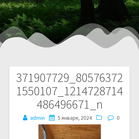
371907729_80576372
1550107_1214728714
486496671_n
admin
5 января, 2024
0