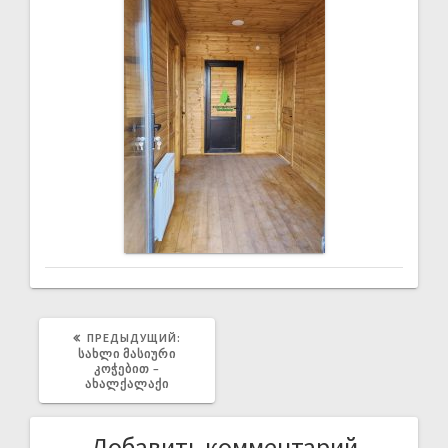
ПРЕДЫДУЩИЙ:
ᲡᲐᲮᲚᲘ ᲛᲐᲡᲘᲣᲠᲘ
ᲙᲝᲭᲔᲑᲘᲗ –
ᲐᲮᲐᲚᲥᲐᲚᲐᲥᲘ
Добавить комментарий