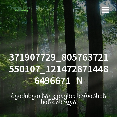
371907729_805763721
550107_121472871448
6496671_N
შეიძინეთ საუკეთესო ხარისხის
ხის მასალა