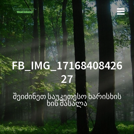
FB_IMG_17168408426
27
შეიძინეთ საუკეთესო ხარისხის
ხის მასალა