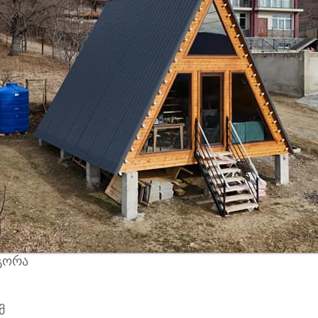
რგორა
მ