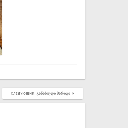
СЛЕДУЮЩИЙ:
ᲒᲐᲜᲐᲮᲚᲓᲐ ᲛᲐᲠᲐᲒᲘ