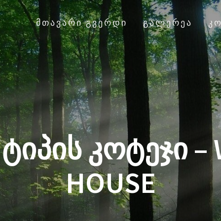
ᲛᲗᲐᲕᲐᲠᲘ ᲒᲕᲔᲠᲓᲘ
ᲒᲐᲚᲔᲠᲔᲐ
Კ
 ᲢᲘᲞᲘᲡ ᲙᲝᲢᲔᲯᲘ 
HOUSE