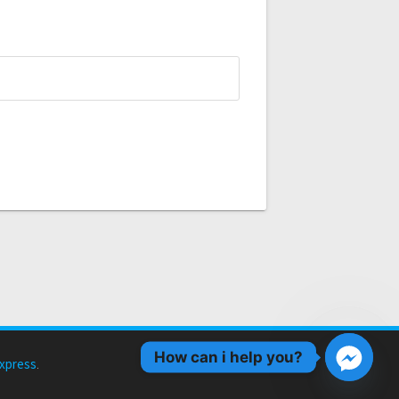
How can i help you?
xpress
.