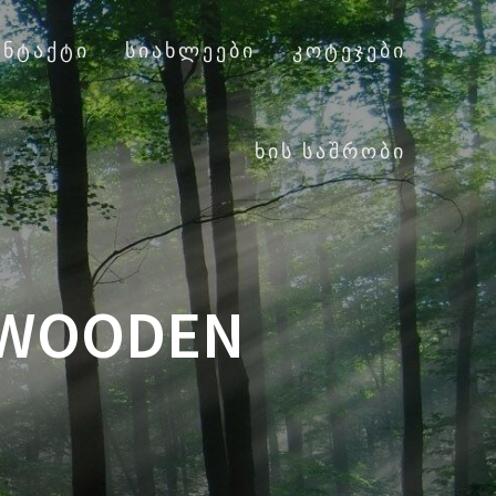
ᲝᲜᲢᲐᲥᲢᲘ
ᲡᲘᲐᲮᲚᲔᲔᲑᲘ
ᲙᲝᲢᲔᲯᲔᲑᲘ
ᲮᲘᲡ ᲡᲐᲨᲠᲝᲑᲘ
– WOODEN