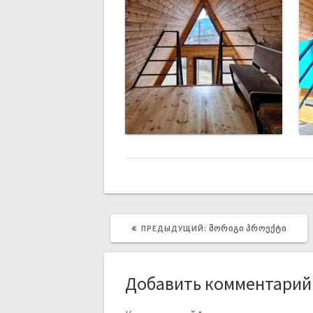
ПРЕДЫДУЩИЙ:
ᲛᲝᲠᲘᲒᲘ ᲞᲠᲝᲔᲥᲢᲘ
Добавить комментарий