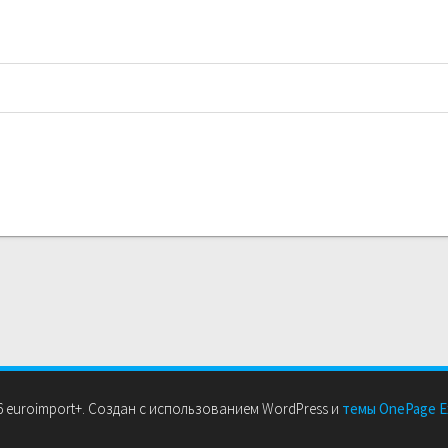
 euroimport+. Создан с использованием WordPress и
темы OnePage E