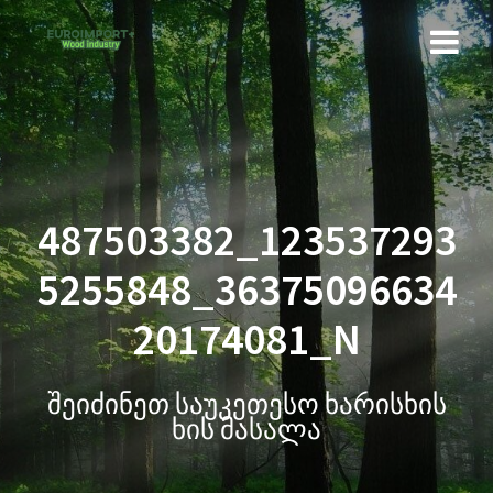
487503382_123537293
5255848_36375096634
20174081_N
შეიძინეთ საუკეთესო ხარისხის
ხის მასალა