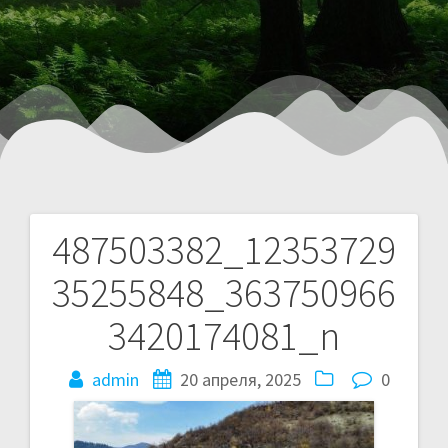
487503382_12353729
35255848_363750966
3420174081_n
admin
20 апреля, 2025
0