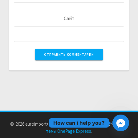
Сайт
How can i help you?
© 2026 euroimport+. Создан с использованием WordPress и
темы OnePage Express
.