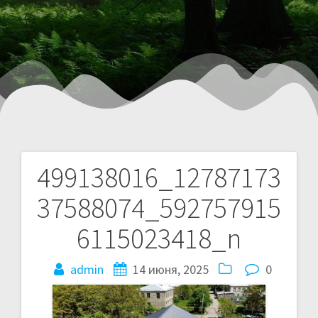
499138016_12787173
37588074_592757915
6115023418_n
admin
14 июня, 2025
0