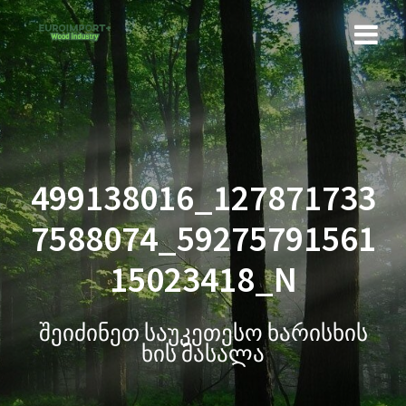
499138016_127871733
7588074_59275791561
15023418_N
შეიძინეთ საუკეთესო ხარისხის
ხის მასალა