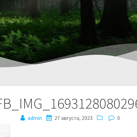
FB_IMG_169312808029
admin
27 августа, 2023
0