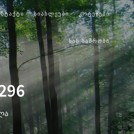
ᲝᲜᲢᲐᲥᲢᲘ
ᲡᲘᲐᲮᲚᲔᲔᲑᲘ
ᲙᲝᲢᲔᲯᲔᲑᲘ
ᲮᲘᲡ ᲡᲐᲨᲠᲝᲑᲘ
296
ალა