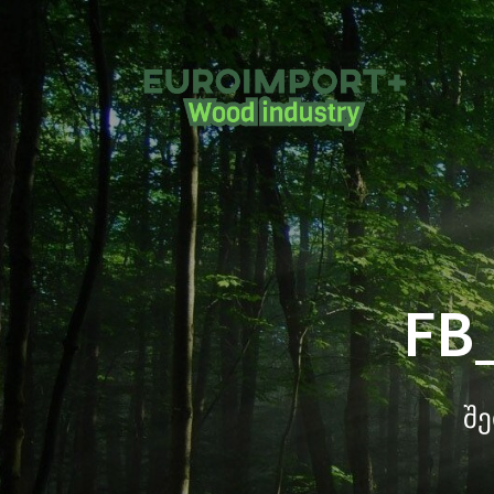
FB
შე