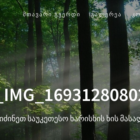
ᲛᲗᲐᲕᲐᲠᲘ ᲒᲕᲔᲠᲓᲘ
ᲒᲐᲚᲔᲠᲔᲐ
Კ
_IMG_1693128080
იძინეთ საუკეთესო ხარისხის ხის მას