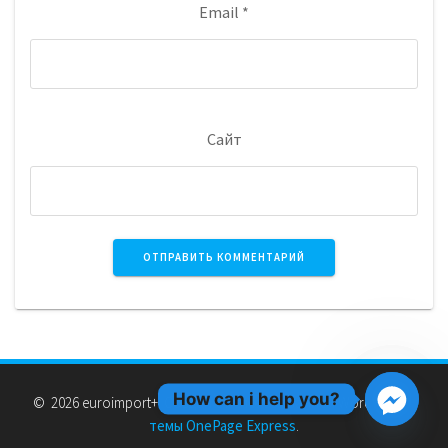
Email
*
Сайт
How can i help you?
© 2026 euroimport+. Создан с использованием WordPress и
темы OnePage Express
.