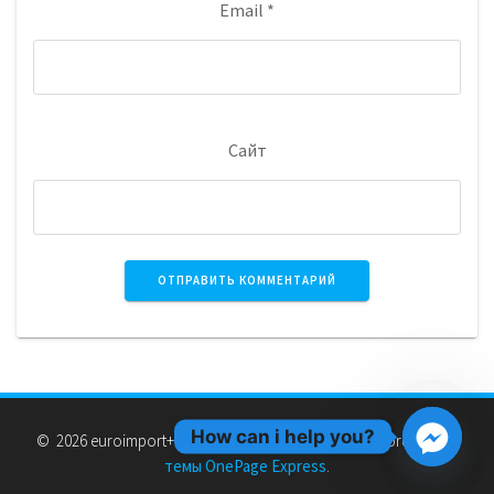
Email
*
Сайт
How can i help you?
© 2026 euroimport+. Создан с использованием WordPress и
темы OnePage Express
.