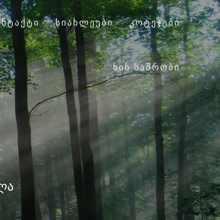
ᲝᲜᲢᲐᲥᲢᲘ
ᲡᲘᲐᲮᲚᲔᲔᲑᲘ
ᲙᲝᲢᲔᲯᲔᲑᲘ
ᲮᲘᲡ ᲡᲐᲨᲠᲝᲑᲘ
7
ალა