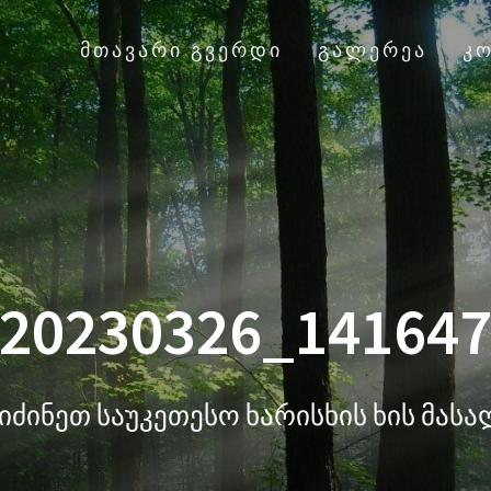
ᲛᲗᲐᲕᲐᲠᲘ ᲒᲕᲔᲠᲓᲘ
ᲒᲐᲚᲔᲠᲔᲐ
Კ
20230326_14164
იძინეთ საუკეთესო ხარისხის ხის მას