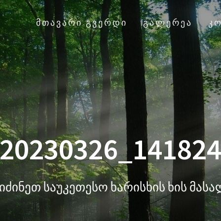
ᲛᲗᲐᲕᲐᲠᲘ ᲒᲕᲔᲠᲓᲘ
ᲒᲐᲚᲔᲠᲔᲐ
Კ
20230326_14182
იძინეთ საუკეთესო ხარისხის ხის მას