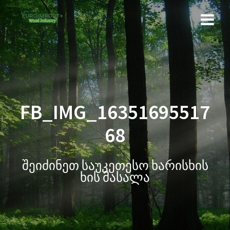
FB_IMG_16351695517
68
შეიძინეთ საუკეთესო ხარისხის
ხის მასალა