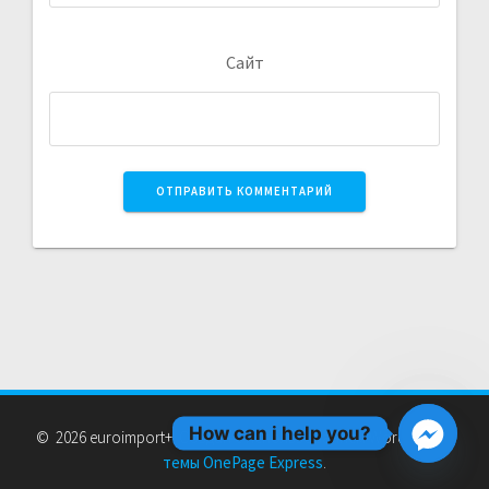
Сайт
How can i help you?
© 2026 euroimport+. Создан с использованием WordPress и
темы OnePage Express
.