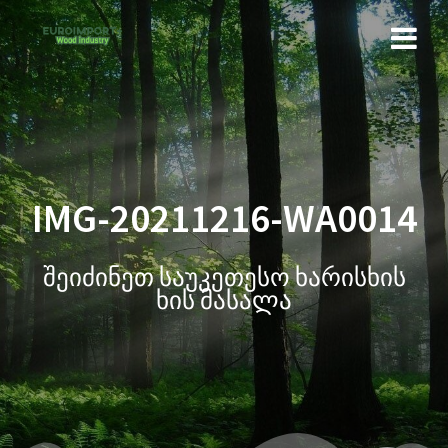
IMG-20211216-WA0014
შეიძინეთ საუკეთესო ხარისხის
ხის მასალა