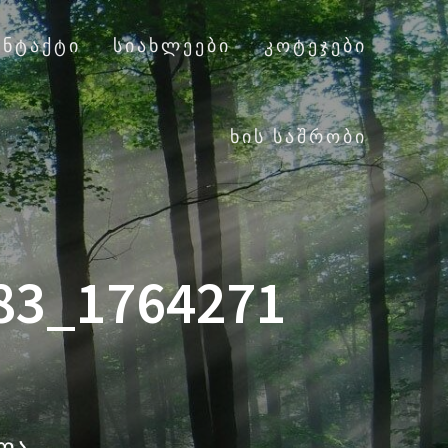
ᲝᲜᲢᲐᲥᲢᲘ
ᲡᲘᲐᲮᲚᲔᲔᲑᲘ
ᲙᲝᲢᲔᲯᲔᲑᲘ
ᲮᲘᲡ ᲡᲐᲨᲠᲝᲑᲘ
83_1764271
ალა