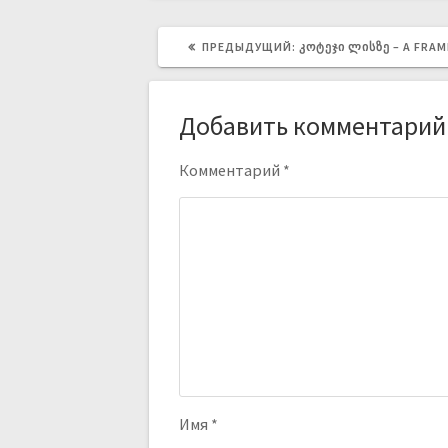
ПРЕДЫДУЩИЙ:
ᲙᲝᲢᲔᲯᲘ ᲚᲘᲡᲖᲔ – A FRA
Добавить комментарий
Комментарий
*
Имя
*