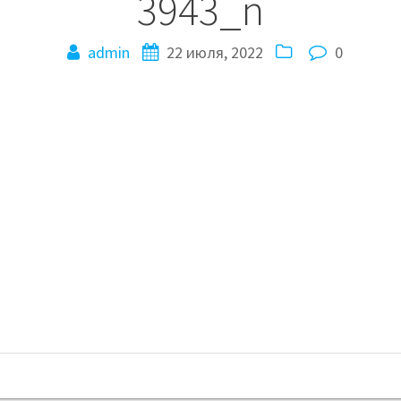
3943_n
admin
22 июля, 2022
0