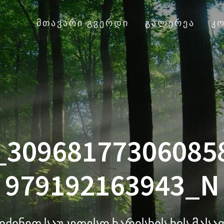
ᲛᲗᲐᲕᲐᲠᲘ ᲒᲕᲔᲠᲓᲘ
ᲒᲐᲚᲔᲠᲔᲐ
Კ
_30968177306085
979192163943_N
იძინეთ საუკეთესო ხარისხის ხის მას