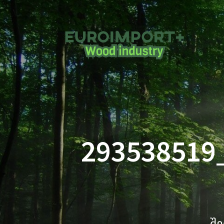
293538519
შე