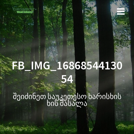
FB_IMG_16868544130
54
შეიძინეთ საუკეთესო ხარისხის
ხის მასალა