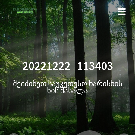
20221222_113403
შეიძინეთ საუკეთესო ხარისხის
ხის მასალა