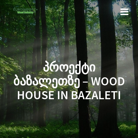
ᲞᲠᲝᲔᲥᲢᲘ
ᲑᲐᲖᲐᲚᲔᲗᲖᲔ – WOOD
HOUSE IN BAZALETI