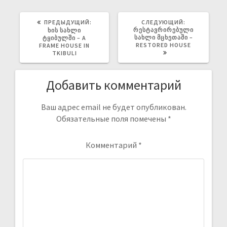
ПРЕДЫДУЩИЙ:
СЛЕДУЮЩИЙ:
ᲠᲔᲡᲢᲐᲕᲠᲘᲠᲔᲑᲣᲚᲘ
ᲮᲘᲡ ᲡᲐᲮᲚᲘ
ᲡᲐᲮᲚᲘ ᲛᲪᲮᲔᲗᲐᲨᲘ –
ᲢᲧᲘᲑᲣᲚᲨᲘ – A
RESTORED HOUSE
FRAME HOUSE IN
TKIBULI
Добавить комментарий
Ваш адрес email не будет опубликован.
Обязательные поля помечены
*
Комментарий
*