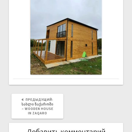
ПРЕДЫДУЩИЙ:
ᲡᲐᲮᲚᲘ ᲖᲐᲥᲐᲠᲝᲨᲘ
– WOODEN HOUSE
IN ZAQARO
Добавить комментарий