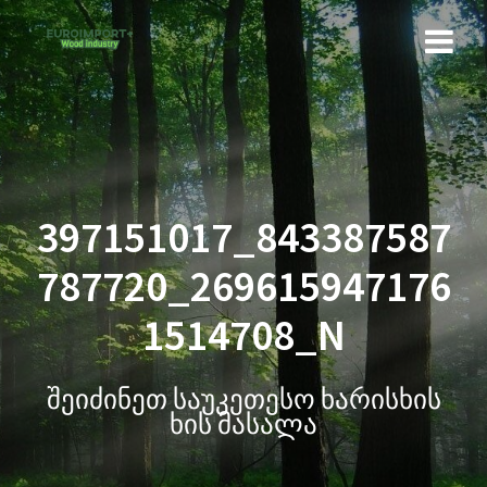
397151017_843387587
787720_269615947176
1514708_N
შეიძინეთ საუკეთესო ხარისხის
ხის მასალა