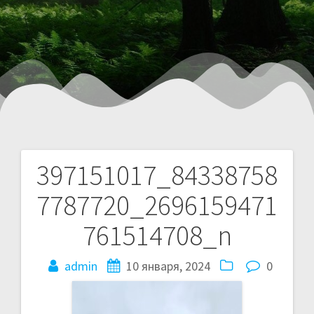
397151017_84338758
7787720_2696159471
761514708_n
admin
10 января, 2024
0