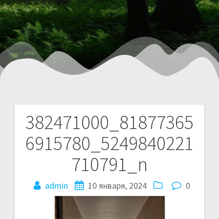
382471000_81877365
6915780_5249840221
710791_n
admin
10 января, 2024
0