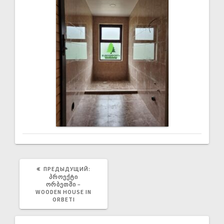
ПРЕДЫДУЩИЙ:
ᲞᲠᲝᲔᲥᲢᲘ
ᲝᲠᲑᲔᲗᲨᲘ –
WOODEN HOUSE IN
ORBETI