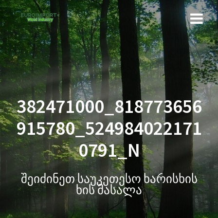
382471000_818773656
915780_524984022171
0791_N
შეიძინეთ საუკეთესო ხარისხის
ხის მასალა