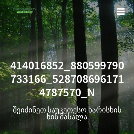
414016852_880599790
733166_528708696171
4787570_N
შეიძინეთ საუკეთესო ხარისხის
ხის მასალა