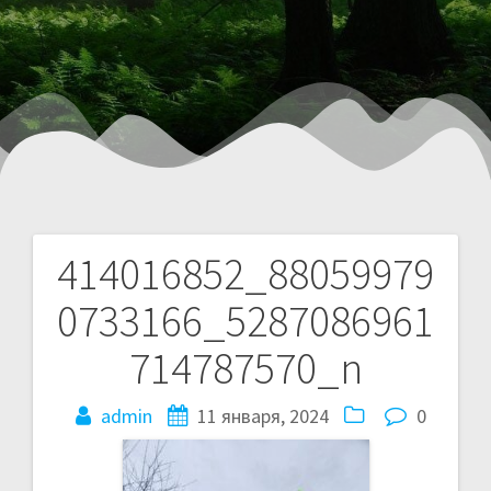
414016852_88059979
0733166_5287086961
714787570_n
admin
11 января, 2024
0