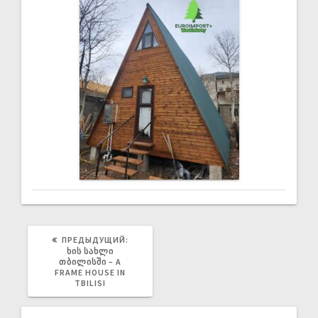
ПРЕДЫДУЩИЙ:
ᲮᲘᲡ ᲡᲐᲮᲚᲘ
ᲗᲑᲘᲚᲘᲡᲨᲘ – A
FRAME HOUSE IN
TBILISI