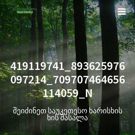
419119741_893625976
097214_709707464656
114059_N
შეიძინეთ საუკეთესო ხარისხის
ხის მასალა