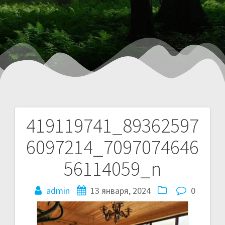
419119741_89362597
6097214_7097074646
56114059_n
admin
13 января, 2024
0