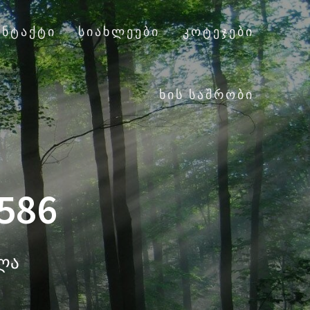
ᲝᲜᲢᲐᲥᲢᲘ
ᲡᲘᲐᲮᲚᲔᲔᲑᲘ
ᲙᲝᲢᲔᲯᲔᲑᲘ
ᲮᲘᲡ ᲡᲐᲨᲠᲝᲑᲘ
586
ალა