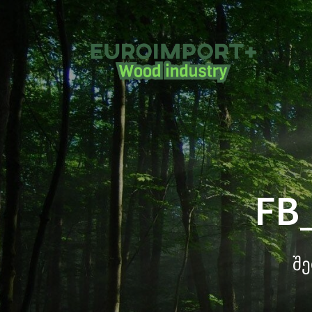
FB
შე