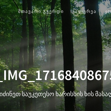
ᲛᲗᲐᲕᲐᲠᲘ ᲒᲕᲔᲠᲓᲘ
ᲒᲐᲚᲔᲠᲔᲐ
Კ
_IMG_1716840867
იძინეთ საუკეთესო ხარისხის ხის მას