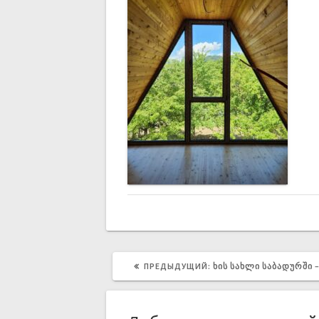
ПРЕДЫДУЩИЙ:
ᲮᲘᲡ ᲡᲐᲮᲚᲘ ᲡᲐᲑᲐᲓᲣᲠᲨᲘ 