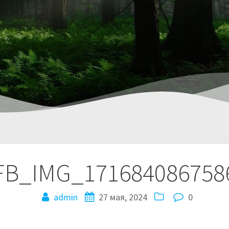
FB_IMG_171684086758
admin
27 мая, 2024
0