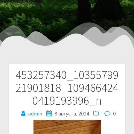
453257340_10355799
21901818_109466424
0419193996_n
admin
8 августа, 2024
0