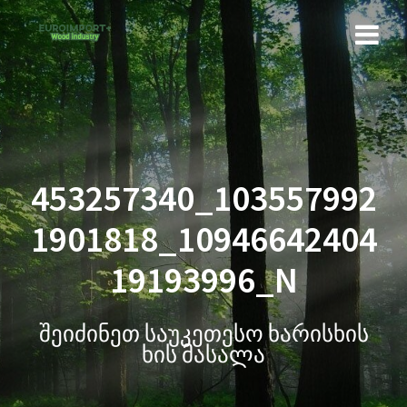
453257340_103557992
1901818_10946642404
19193996_N
შეიძინეთ საუკეთესო ხარისხის
ხის მასალა