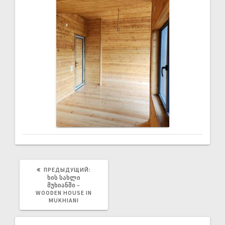
ПРЕДЫДУЩИЙ:
ᲮᲘᲡ ᲡᲐᲮᲚᲘ
ᲛᲣᲮᲘᲐᲜᲨᲘ –
WOODEN HOUSE IN
MUKHIANI