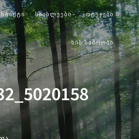
ᲝᲜᲢᲐᲥᲢᲘ
ᲡᲘᲐᲮᲚᲔᲔᲑᲘ
ᲙᲝᲢᲔᲯᲔᲑᲘ
ᲮᲘᲡ ᲡᲐᲨᲠᲝᲑᲘ
32_5020158
ალა