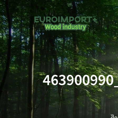
463900990
შე