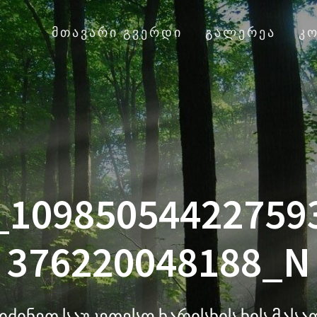
ᲛᲗᲐᲕᲐᲠᲘ ᲒᲕᲔᲠᲓᲘ
ᲒᲐᲚᲔᲠᲔᲐ
Კ
_10985054422759
376220048188_N
იძინეთ საუკეთესო ხარისხის ხის მას