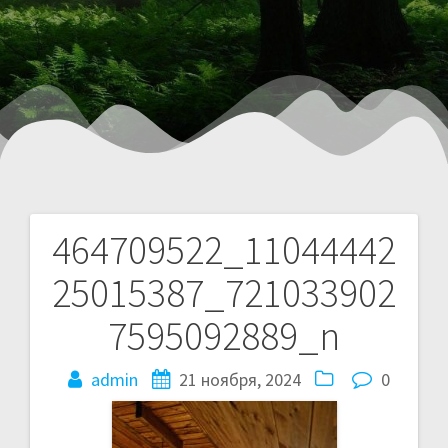
464709522_11044442
25015387_721033902
7595092889_n
admin
21 ноября, 2024
0