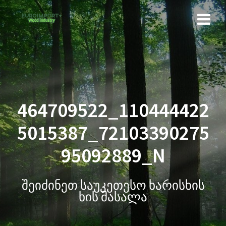
464709522_110444422
5015387_72103390275
95092889_N
შეიძინეთ საუკეთესო ხარისხის
ხის მასალა