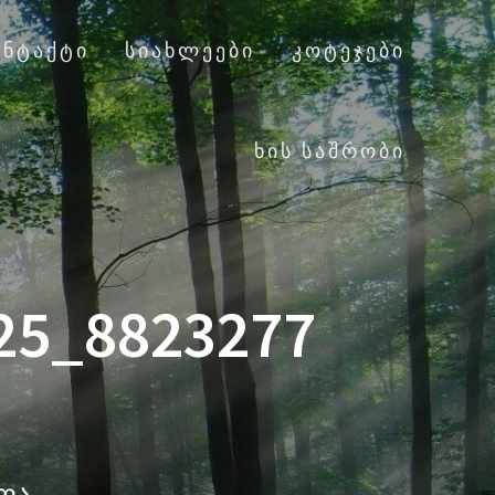
ᲝᲜᲢᲐᲥᲢᲘ
ᲡᲘᲐᲮᲚᲔᲔᲑᲘ
ᲙᲝᲢᲔᲯᲔᲑᲘ
ᲮᲘᲡ ᲡᲐᲨᲠᲝᲑᲘ
25_8823277
ალა