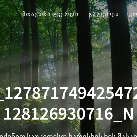
ᲛᲗᲐᲕᲐᲠᲘ ᲒᲕᲔᲠᲓᲘ
ᲒᲐᲚᲔᲠᲔᲐ
Კ
_12787174942547
128126930716_N
იძინეთ საუკეთესო ხარისხის ხის მას