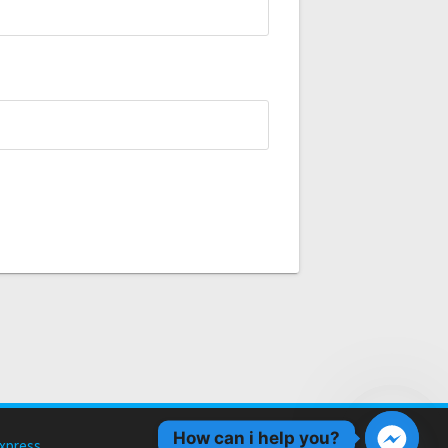
How can i help you?
xpress
.