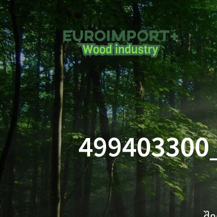
499403300
შე