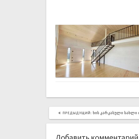
ПРЕДЫДУЩИЙ:
ᲮᲘᲡ ᲙᲐᲠᲙᲐᲡᲣᲚᲘ ᲡᲐᲮᲚᲘ
Добавить комментарий