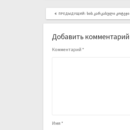
ПРЕДЫДУЩИЙ:
ᲮᲘᲡ ᲙᲐᲠᲙᲐᲡᲣᲚᲘ ᲙᲝᲢᲔᲯᲘ 
Добавить комментарий
Комментарий
*
Имя
*