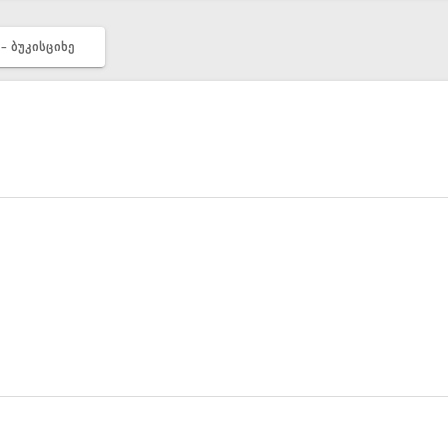
– ᲑᲣᲙᲘᲡᲪᲘᲮᲔ