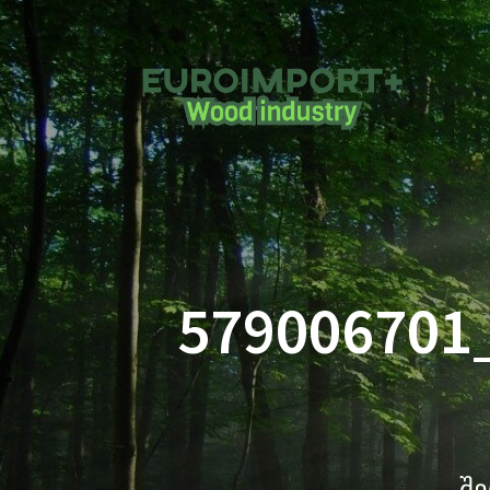
579006701
შე