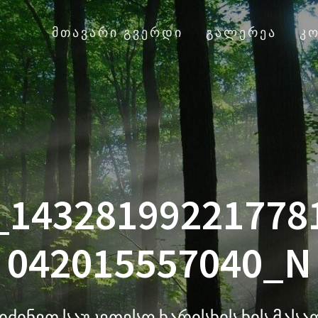
ᲛᲗᲐᲕᲐᲠᲘ ᲒᲕᲔᲠᲓᲘ
ᲒᲐᲚᲔᲠᲔᲐ
Კ
_14328199221778
042015557040_N
იძინეთ საუკეთესო ხარისხის ხის მას