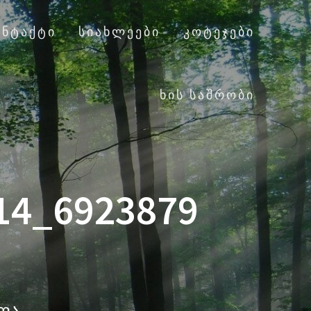
ᲝᲜᲢᲐᲥᲢᲘ
ᲡᲘᲐᲮᲚᲔᲔᲑᲘ
ᲙᲝᲢᲔᲯᲔᲑᲘ
ᲮᲘᲡ ᲡᲐᲨᲠᲝᲑᲘ
14_6923879
ალა